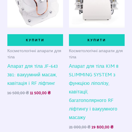
КУПИТИ
КУПИТИ
Косметологічні апарати для
Косметологічні апарати для
тіла
тіла
Апарат для тіла JF-643
Апарат для тіла KIM 8
3в1: вакуумний масаж,
SLIMMING SYSTEM з
кавітація і RF ліфтинг
функцією ліполізу,
кавітації,
16 500,00
₴
11 500,00
₴
багатополярного RF
ліфтингу і вакуумного
масажу
21 000,00
₴
19 800,00
₴