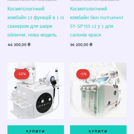
Косметологічні комбайни
Косметологічні комбайни
Косметологічний
Косметологічний
комбайн 13 функцій в 1 із
комбайн Skin Instrument
сканером для шкіри
SY-SP755 12 у 1 для
обличчя, нова модель
салонів краси
46 300,00
₴
36 200,00
₴
Оригінальна
Поточна
Оригінальна
Поточна
ціна:
ціна:
ціна:
ціна:
-10%
-5%
15
13
16
15
100,00 ₴.
600,00 ₴.
200,00 ₴.
350,00 ₴.
КУПИТИ
КУПИТИ