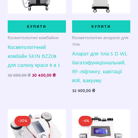
а
а
КУПИТИ
КУПИТИ
Косметологічні комбайни
Косметологічні апарати для
тіла
Косметологічний
Апарат для тіла 5 D WL
комбайн SKIN BZZ08
багатофункціональний,
для салону краси 8 в 1
RF-ліфтингу, кавітації
32 000,00
₴
30 400,00
₴
80К, вакууму
32 900,00
₴
Оригінальна
Поточна
Оригінальна
Поточна
ціна:
ціна:
ціна:
ціна:
-30%
-6%
16
11
21
19
500,00 ₴.
500,00 ₴.
000,00 ₴.
800,00 ₴.