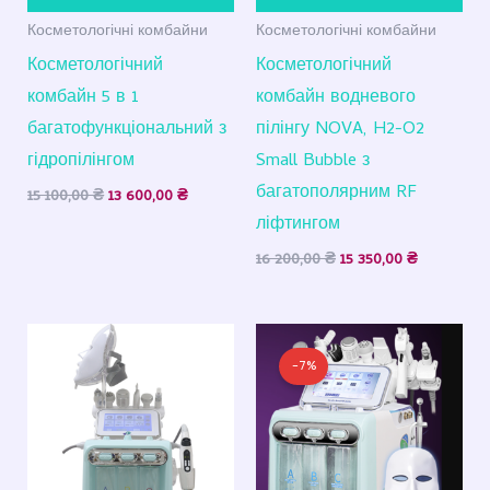
Косметологічні комбайни
Косметологічні комбайни
Косметологічний
Косметологічний
комбайн 5 в 1
комбайн водневого
багатофункціональний з
пілінгу NOVA, H2-O2
гідропілінгом
Small Bubble з
багатополярним RF
15 100,00
₴
13 600,00
₴
ліфтингом
16 200,00
₴
15 350,00
₴
Оригінальна
Поточна
ціна:
ціна:
-7%
23
21
000,00 ₴.
400,00 ₴.