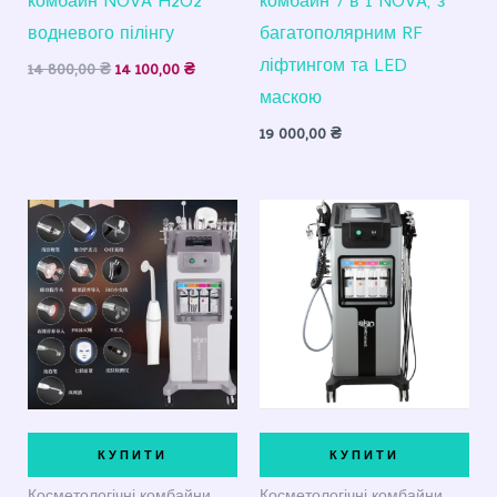
комбайн NOVA H2O2
комбайн 7 в 1 NOVA, з
водневого пілінгу
багатополярним RF
ліфтингом та LED
14 800,00
₴
14 100,00
₴
маскою
19 000,00
₴
КУПИТИ
КУПИТИ