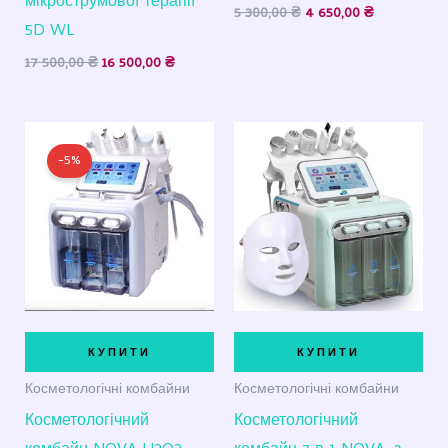
мікрострумової терапії
5 300,00
₴
4 650,00
₴
5D WL
17 500,00
₴
16 500,00
₴
Оригінальна
Поточна
ціна:
ціна:
-5%
14
14
800,00 ₴.
100,00 ₴.
КУПИТИ
КУПИТИ
Косметологічні комбайни
Косметологічні комбайни
Косметологічний
Косметологічний