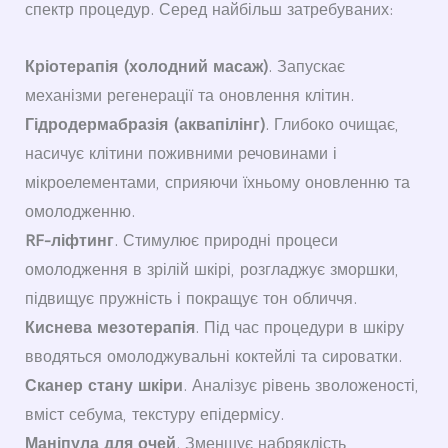
спектр процедур. Серед найбільш затребуваних:
Кріотерапія (холодний масаж)
. Запускає
механізми регенерації та оновлення клітин.
Гідродермабразія (аквапілінг)
. Глибоко очищає,
насичує клітини поживними речовинами і
мікроелементами, сприяючи їхньому оновленню та
омолодженню.
RF-ліфтинг
. Стимулює природні процеси
омолодження в зрілій шкірі, розгладжує зморшки,
підвищує пружність і покращує тон обличчя.
Киснева мезотерапія
. Під час процедури в шкіру
вводяться омолоджувальні коктейлі та сироватки.
Сканер стану шкіри
. Аналізує рівень зволоженості,
вміст себума, текстуру епідермісу.
Маніпула для очей
. Зменшує набряклість,