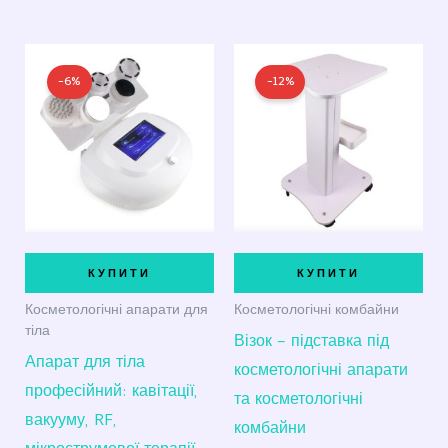
Оригінальна
Поточна
Оригінальна
Поточна
ціна:
ціна:
ціна:
ціна:
-6%
-12%
17
16
5
4
500,00 ₴.
500,00 ₴.
300,00 ₴.
650,00 ₴.
КУПИТИ
КУПИТИ
Косметологічні апарати для
Косметологічні комбайни
тіла
Візок – підставка під
Апарат для тіла
косметологічні апарати
професійний: кавітації,
та косметологічні
вакууму, RF,
комбайни